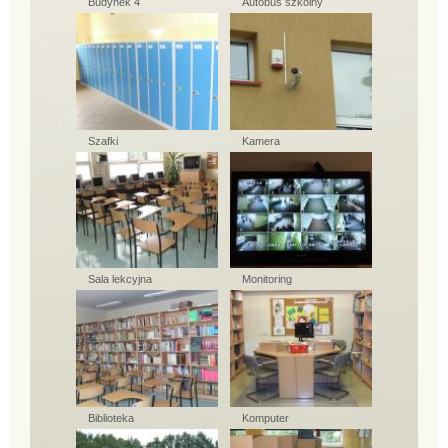
Budynek 4
Autobus szkolny
Szafki
Kamera
Sala lekcyjna
Monitoring
Biblioteka
Komputer