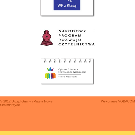
© 2012 Urząd Gminy i Miasta Nowe
Wykonanie
VOBACOM
Skalmierzyce