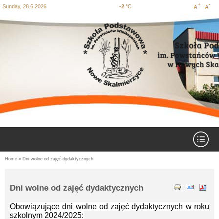
Sunday, 28.6.2026
-2
°C
Increase
Decre
Skip
Skip to
Skip
Skip to
Skip
to
search
to
content
to
font size
font si
site
main
footer
map
menu
Expand menu
Home
» Dni wolne od zajęć dydaktycznych
You are here
Dni wolne od zajęć dydaktycznych
Obowiązujące dni wolne od zajęć dydaktycznych w roku
szkolnym 2024/2025: