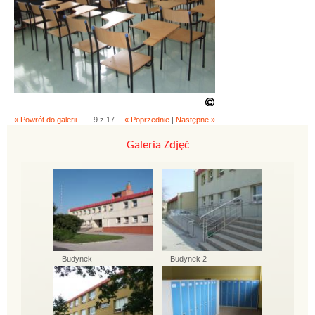
« Powrót do galerii
9 z 17
« Poprzednie
|
Następne »
Galeria Zdjęć
Budynek
Budynek 2