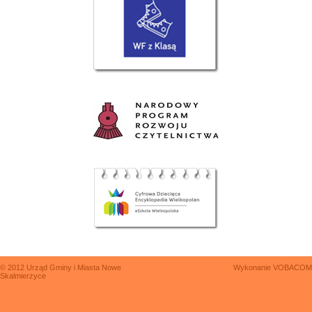
© 2012 Urząd Gminy i Miasta Nowe
Wykonanie
VOBACOM
Skalmierzyce