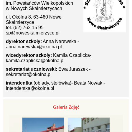
im. Powstańców Wielkopolskich
w Nowych Skalmierzycach
ul. Okólna 8, 63-460 Nowe
Skalmierzyce
tel. (62) 762 15 95
sp@noweskalmierzyce.pl
dyrektor szkoły:
Anna Narewska -
anna.narewska@okolna.pl
wicedyrektor szkoły:
Kamila Czaplicka-
kamila.czaplicka@okolna.pl
sekretariat uczniowski:
Ewa Juraszek -
sekretariat@okolna.pl
intendentka
(obiady, stołówka)- Beata Nowak -
intendentka@okolna.pl
Galeria Zdjęć