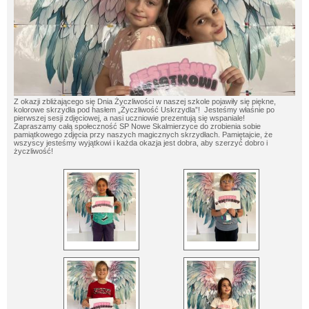
Z
okazji zbliżającego się Dnia Życzliwości w naszej szkole pojawiły się piękne,
kolorowe skrzydła pod hasłem „Życzliwość Uskrzydla”! Jesteśmy właśnie po
pierwszej sesji zdjęciowej, a nasi uczniowie prezentują się wspaniale!
Zapraszamy całą społeczność SP Nowe Skalmierzyce do zrobienia sobie
pamiątkowego zdjęcia przy naszych magicznych skrzydłach. Pamiętajcie, że
wszyscy jesteśmy wyjątkowi i każda okazja jest dobra, aby szerzyć dobro i
życzliwość!