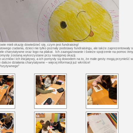
wie mieli okazję dowiedzieć się, czym jest fundraising!
towego zadania, dzieci nie tylko poznały podstawy fundraisingu, ale także zaprezentowały
cele charytatywne oraz logo na plakat. Ich zaangażowanie i świeże spojrzenie na pomoc i
pomysły zostaną wykorzystane przy następnej okazji.
ch
uczniów i ich inicjatywy, a ich pomysły są dowodem na to, że małe gesty mogą przynieść w
 dalsze działania charytatywne – więcej informacji już wkrótce!
 Pozytywnego"