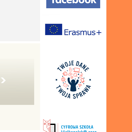
Szafki
Budynek 4
Autobus szkolny