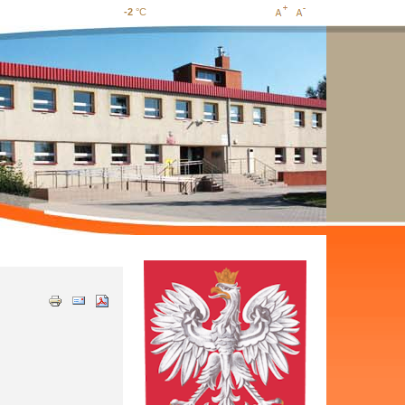
-2
°C
Increase
Decrease
font size
font size