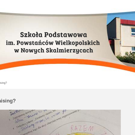
ising?
aising?