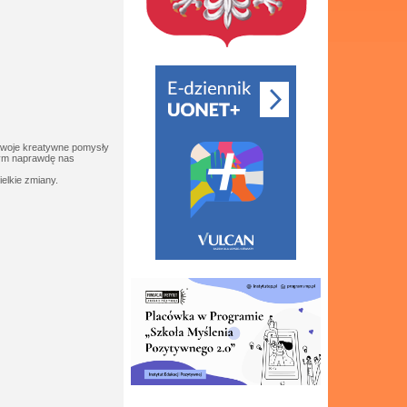
 swoje kreatywne pomysły
nnym naprawdę nas
ielkie zmiany.