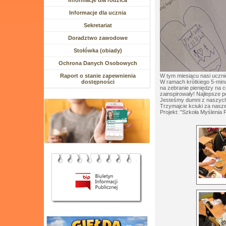
Rozwiń menu
Informacje dla rodzica
Rozwiń menu
Informacje dla ucznia
Sekretariat
Doradztwo zawodowe
Stołówka (obiady)
Ochrona Danych Osobowych
W tym miesiącu nasi ucznio
Raport o stanie zapewnienia
W ramach krótkiego 5-minu
dostępności
na zebranie pieniędzy na 
zainspirowały! Najlepsze 
Jesteśmy dumni z naszy
Trzymajcie kciuki za nasze
Projekt: "Szkoła Myślenia