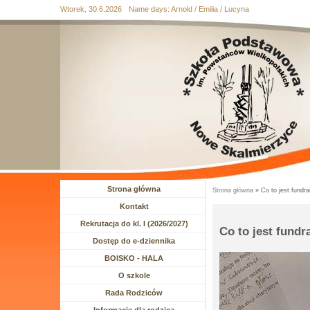
Wtorek, 30.6.2026
Name days:
Arnold / Emilia / Lucyna
Przejdź
Przejdź do
Przejdź
Przejdź
Przejdź
do
wyszukiwania
do menu
do
do
mapy
głównego
treści
stopki
strony
Strona główna
Strona główna
» Co to jest fundra
Jesteś tutaj
Kontakt
Rekrutacja do kl. I (2026/2027)
Co to jest fundr
Dostęp do e-dziennika
BOISKO - HALA
Rozwiń menu
O szkole
Rozwiń menu
Rada Rodziców