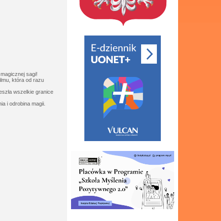
 magicznej sagi!
lmu, która od razu
szła wszelkie granice
a i odrobina magii.