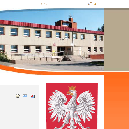
-2
°C
Increase
Decrease
font size
font size