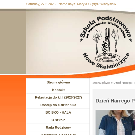
Saturday, 27.6.2026
Name days:
Maryla / Cyryl / Władysław
Przejdź
Przejdź do
Przejdź
Przejdź
Przejdź
do
wyszukiwania
do menu
do
do
mapy
głównego
treści
stopki
strony
Strona główna
Strona główna
» Dzień Harrego Po
Jesteś tutaj
Kontakt
Rekrutacja do kl. I (2026/2027)
Dzień Harrego P
Dostęp do e-dziennika
BOISKO - HALA
Rozwiń menu
O szkole
Rozwiń menu
Rada Rodziców