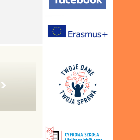
Szafki
Budynek 4
Autobus szkolny