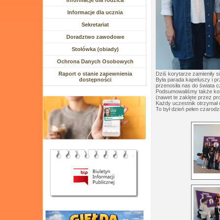
Rozwiń menu
Informacje dla rodzica
Rozwiń menu
Informacje dla ucznia
Sekretariat
Doradztwo zawodowe
Stołówka (obiady)
Ochrona Danych Osobowych
Dziś korytarze zamieniły s
Raport o stanie zapewnienia
Była parada kapeluszy i p
dostępności
przenosiła nas do świata c
Podsumowaliśmy także kon
(nawet te zaklęte przez pr
Każdy uczestnik otrzymał d
To był dzień pełen czarodz