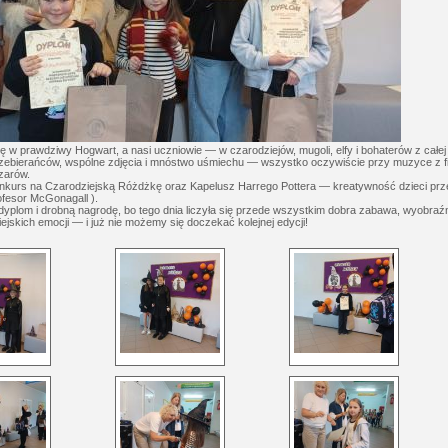
ię w prawdziwy Hogwart, a nasi uczniowie — w czarodziejów, mugoli, elfy i bohaterów z całej
rzebierańców, wspólne zdjęcia i mnóstwo uśmiechu — wszystko oczywiście przy muzyce z fi
zarów.
kurs na Czarodziejską Różdżkę oraz Kapelusz Harrego Pottera — kreatywność dzieci prze
ofesor McGonagall ).
yplom i drobną nagrodę, bo tego dnia liczyła się przede wszystkim dobra zabawa, wyobraźni
iejskich emocji — i już nie możemy się doczekać kolejnej edycji!