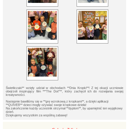
Świetliczaki** wzięły udział w obchodach **Dnia Kropki**! Z tej okazji uczniowie
obejrzeli inspirujący film **"The Dot"**, który zachęcił ich do rozwijania swojej
kreatywności.
Następnie bawiliśmy się w **grę wzrokową z kropkami**, a dzięki aplikacji
**QUIVER** dzieci mogły ożywiać swoje kropkowe dzieła!
Na
zakończenie każdy uczestnik otrzymał **dyplom**, by upamiętnić ten wyjątkowy
dzień.
Dziękujemy wszystkim za wspólną zabawę!