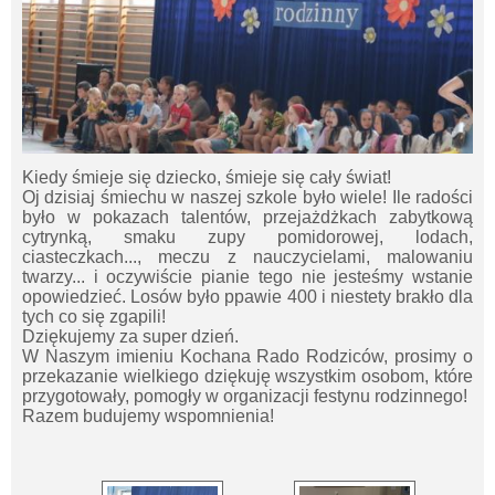
Kiedy śmieje się dziecko, śmieje się cały świat!
Oj dzisiaj śmiechu w naszej szkole było wiele! Ile radości
było w pokazach talentów, przejażdżkach zabytkową
cytrynką, smaku zupy pomidorowej, lodach,
ciasteczkach..., meczu z nauczycielami, malowaniu
twarzy... i oczywiście pianie tego nie jesteśmy wstanie
opowiedzieć. Losów było ppawie 400 i niestety brakło dla
tych co się zgapili!
Dziękujemy za super dzień.
W Naszym imieniu Kochana Rado Rodziców, prosimy o
przekazanie wielkiego dziękuję wszystkim osobom, które
przygotowały, pomogły w organizacji festynu rodzinnego!
Razem budujemy wspomnienia!