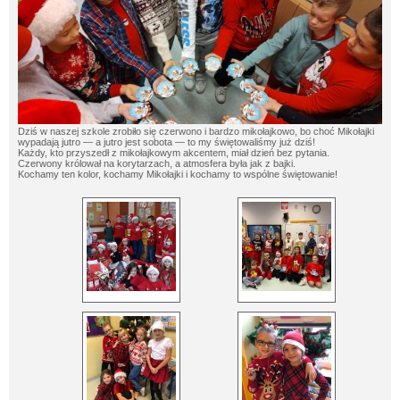
Dziś w naszej szkole zrobiło się czerwono i bardzo mikołajkowo, bo choć Mikołajki
wypadają jutro — a jutro jest sobota — to my świętowaliśmy już dziś!
Każdy, kto
przyszedł z mikołajkowym akcentem, miał dzień bez pytania.
Czerwony królował na korytarzach, a atmosfera była jak z bajki.
Kochamy ten kolor, kochamy Mikołajki i kochamy to wspólne świętowanie!