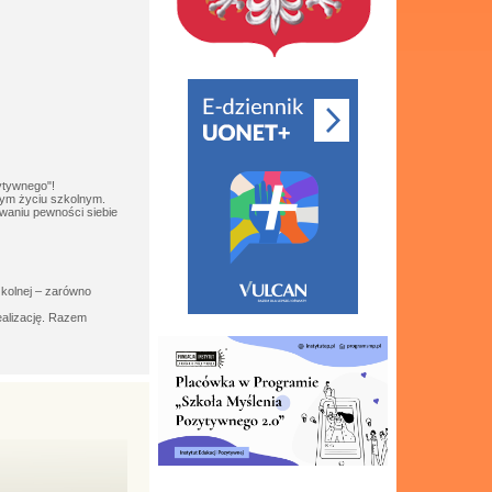
zytywnego"!
nym życiu szkolnym.
waniu pewności siebie
zkolnej – zarówno
ealizację. Razem