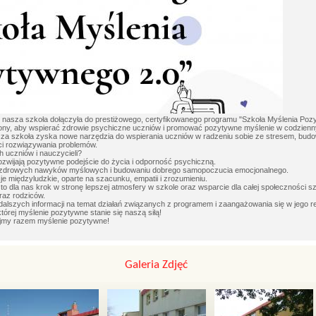
e nasza szkoła dołączyła do prestiżowego, certyfikowanego programu "Szkoła Myślenia Po
zony, aby wspierać zdrowie psychiczne uczniów i promować pozytywne myślenie w codzien
asza szkoła zyska nowe narzędzia do wspierania uczniów w radzeniu sobie ze stresem, budo
ści rozwiązywania problemów.
 uczniów i nauczycieli?
 rozwijają pozytywne podejście do życia i odporność psychiczną.
 zdrowych nawyków myślowych i budowaniu dobrego samopoczucia emocjonalnego.
cje międzyludzkie, oparte na szacunku, empatii i zrozumieniu.
o dla nas krok w stronę lepszej atmosfery w szkole oraz wsparcie dla całej społeczności s
oraz rodziców.
alszych informacji na temat działań związanych z programem i zaangażowania się w jego r
tórej myślenie pozytywne stanie się naszą siłą!
rajmy razem myślenie pozytywne!
Galeria Zdjęć