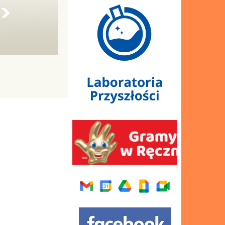
Szafki
Budynek 4
Autobus szkolny