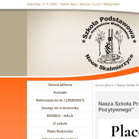
Saturday, 27.6.2026
Name days:
Maryla / Cyryl / Władysław
Przejdź
Przejdź do
Przejdź
Przejdź
Przejdź
do
wyszukiwania
do menu
do
do
mapy
głównego
treści
stopki
strony
Strona główna
Strona główna
» Nasza Szkoła Pr
Jesteś tutaj
Kontakt
Rekrutacja do kl. I (2026/2027)
Nasza Szkoła Pr
Dostęp do e-dziennika
Pozytywnego"
BOISKO - HALA
Rozwiń menu
O szkole
Rozwiń menu
Rada Rodziców