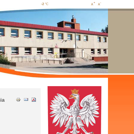
-2
°C
Increase
Decrease
font size
font size
ia