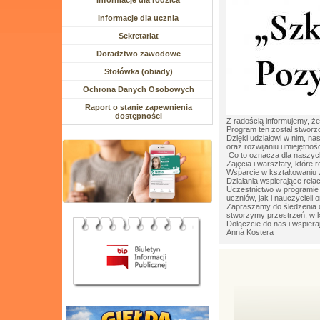
Rozwiń menu
Informacje dla rodzica
Rozwiń menu
Informacje dla ucznia
Sekretariat
Doradztwo zawodowe
Stołówka (obiady)
Ochrona Danych Osobowych
Raport o stanie zapewnienia
dostępności
Z radością informujemy, ż
Program ten został stwor
Dzięki udziałowi w nim, n
oraz rozwijaniu umiejętno
Co to oznacza dla naszych
Zajęcia i warsztaty, które
Wsparcie w kształtowaniu
Działania wspierające rela
Uczestnictwo w programie t
uczniów, jak i nauczycieli 
Zapraszamy do śledzenia d
stworzymy przestrzeń, w k
Dołączcie do nas i wspie
Anna Kostera