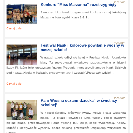
25-03-2025
Konkurs “Miss Marzanna” rozstrzygnięty!
Samorząd Uczniowski zorganizował konkurs na najpiękniejszą
Marzannę i oto wyniki: Klasy 1-3: I ...
Czytaj dalej
about:
Konkurs “Miss Marzanna” rozstrzygnięty!
25-03-2025
Festiwal Nauk i kolorowe powitanie wiosny w
naszej szkole!
W naszej szkole odbył się kolejny Festiwal Nauk! Uczniowie
klasy 7a przygotowali wyjątkowe przedstawienie o historii
liczby Pi, które było uroczystym finałem Tygodnia Interdyscyplinarnego Nauk Ścisłych
pod nazwą „Nauka w liczbach, eksperymentach i wzorach”.Przez cały tydzień...
Czytaj dalej
about:
Festiwal Nauk i kolorowe powitanie wiosny w naszej szkole!
25-03-2025
Pani Wiosna oczami dziecka” w świetlicy
szkolnej!
W naszej świetlicy królowały kwiaty, motyle i cała wiosenna
magia! Z okazji Pierwszego Dnia Wiosny dzieci stworzyły
piękne prace, przedstawiające Panią Wiosnę tak, jak ją sobie wyobrażają. Kolory,
radość i kreatywność wypełniły naszą szkolną przestrzeń! Dziękujemy wszystkim za
udział i...