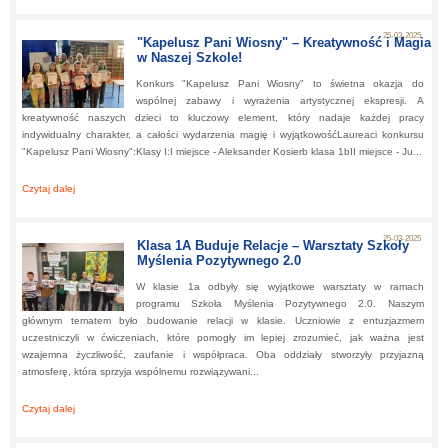
Recytowanej
25-03-2025
"Kapelusz Pani Wiosny" – Kreatywność i Magia
w Naszej Szkole!
Konkurs "Kapelusz Pani Wiosny" to świetna okazja do
wspólnej zabawy i wyrażenia artystycznej ekspresji. A
kreatywność naszych dzieci to kluczowy element, który nadaje każdej pracy
indywidualny charakter, a całości wydarzenia magię i wyjątkowośćLaureaci konkursu
"Kapelusz Pani Wiosny":Klasy I:I miejsce - Aleksander Kosierb klasa 1bII miejsce - Ju...
Czytaj dalej
about:
"Kapelusz Pani Wiosny" – Kreatywność i Magia w Naszej Szkole!
25-03-2025
Klasa 1A Buduje Relacje – Warsztaty Szkoły
Myślenia Pozytywnego 2.0
W klasie 1a odbyły się wyjątkowe warsztaty w ramach
programu Szkoła Myślenia Pozytywnego 2.0. Naszym
głównym tematem było budowanie relacji w klasie. Uczniowie z entuzjazmem
uczestniczyli w ćwiczeniach, które pomogły im lepiej zrozumieć, jak ważna jest
wzajemna życzliwość, zaufanie i współpraca. Oba oddziały stworzyły przyjazną
atmosferę, która sprzyja wspólnemu rozwiązywani...
Czytaj dalej
about:
Klasa 1A Buduje Relacje – Warsztaty Szkoły Myślenia Pozytywnego 2.0