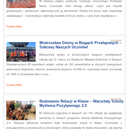
W miniony piątek, podczas naszego corocznego Festiwalu
Nauk, uczniowie mieli okazję odkryć, czym jest kopuła
geodezyjna i spróbować własnoręcznie ją zbudować! Efekty ich pracy były naprawdę
zaskakujące – konstrukcja nabierała kształtu krok po kroku, a przy tym współpraca i...
Czytaj dalej
about:
Pierwszy Dzień Wiosny pełen naukowych wyzwań!
25-03-2025
Mistrzostwa Gminy w Biegach Przełajowych –
Sukcesy Naszych Uczniów!
Mistrzostwa gminy w drużynowych biegach przełajowych
odbyły się 21 marca na Stadionie Miejsko-Gminnym w Nowych
Skalmierzycach.W zawodach wzięło udział ok. 80 zawodników w różnych kategoriach
wiekowych.Najmłodsi mieli do pokonania dystans ok.600 m, natomiast starsi uczniowie
ok. 800 m.Uczniowie klas 4 nas...
Czytaj dalej
about:
Mistrzostwa Gminy w Biegach Przełajowych – Sukcesy Naszych Uczniów!
25-03-2025
Budowanie Relacji w Klasie – Warsztaty Szkoły
Myślenia Pozytywnego 2.0
W minionym tygodniu w klasach 2a i 5b odbyły się wyjątkowe
warsztaty w ramach programu Szkoła Myślenia Pozytywnego
2.0. Naszym głównym tematem było budowanie relacji w klasie. Uczniowie z
entuzjazmem uczestniczyli w ćwiczeniach, które pomogły im lepiej zrozumieć, jak ważna