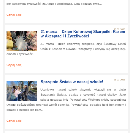
jest wzajemna życzliwość, zaufanie i współpraca. Oba oddziały stwo...
Czytaj dalej
about:
Budowanie Relacji w Klasie – Warsztaty Szkoły Myślenia Pozytywneg
2.0
25-03-2025
21 marca – Dzień Kolorowej Skarpetki: Razem
w Akceptacji i Życzliwości
21 marca - dzień kolorowej skarpetki, czyli Światowy Dzień
Osób z Zespołem Downa.Pamiętamy i uczymy się akceptacji,
empatii i życzliwości.
Czytaj dalej
about:
21 marca – Dzień Kolorowej Skarpetki: Razem w Akceptacji i Życzliwości
25-03-2025
Sprzątnie Świata w naszej szkole!
Uczniowie naszej szkoły aktywnie włączyli się w akcję
Sprzątania Świata, dbając o czystość naszej okolicy! Jako
szkoła nosząca imię Powstańców Wielkopolskich, szczególną
uwagę poświęciliśmy terenowi wokół pomnika Powstańców, oddając hołd bohaterom i
dbając o miejsce ich pam...
Czytaj dalej
about:
Sprzątnie Świata w naszej szkole!