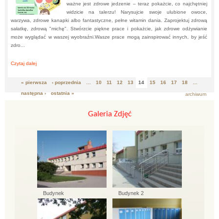
ważne jest zdrowe jedzenie – teraz pokażcie, co najchętniej
widzicie na talerzu! Narysujcie swoje ulubione owoce,
warzywa, zdrowe kanapki albo fantastyczne, pełne witamin dania. Zaprojektuj zdrową
sałatkę, zdrową "michę". Stwórzcie piękne prace i pokażcie, jak zdrowe odżywianie
może wyglądać w waszej wyobraźni.Wasze prace mogą zainspirować innych, by jeść
zdro...
Czytaj dalej
about:
UWAGA KONKURS
« pierwsza
‹ poprzednia
…
10
11
12
13
14
15
16
17
18
…
Strony
następna ›
ostatnia »
archiwum
Galeria Zdjęć
Budynek
Budynek 2