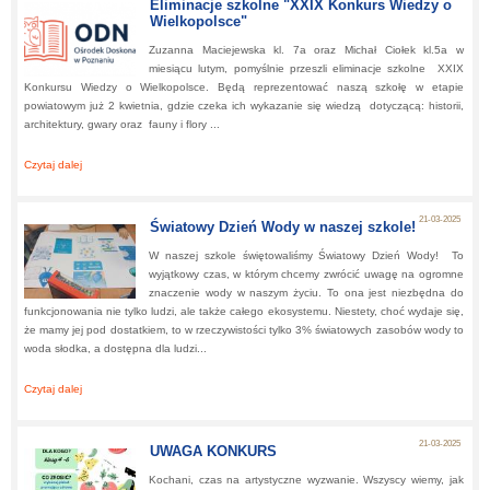
Eliminacje szkolne "XXIX Konkurs Wiedzy o
Wielkopolsce"
Zuzanna Maciejewska kl. 7a oraz Michał Ciołek kl.5a w
miesiącu lutym, pomyślnie przeszli eliminacje szkolne XXIX
Konkursu Wiedzy o Wielkopolsce. Będą reprezentować naszą szkołę w etapie
powiatowym już 2 kwietnia, gdzie czeka ich wykazanie się wiedzą dotyczącą: historii,
architektury, gwary oraz fauny i flory ...
Czytaj dalej
about:
Eliminacje szkolne "XXIX Konkurs Wiedzy o Wielkopolsce"
21-03-2025
Światowy Dzień Wody w naszej szkole!
W naszej szkole świętowaliśmy Światowy Dzień Wody! To
wyjątkowy czas, w którym chcemy zwrócić uwagę na ogromne
znaczenie wody w naszym życiu. To ona jest niezbędna do
funkcjonowania nie tylko ludzi, ale także całego ekosystemu. Niestety, choć wydaje się,
że mamy jej pod dostatkiem, to w rzeczywistości tylko 3% światowych zasobów wody to
woda słodka, a dostępna dla ludzi...
Czytaj dalej
about:
Światowy Dzień Wody w naszej szkole!
21-03-2025
UWAGA KONKURS
Kochani, czas na artystyczne wyzwanie. Wszyscy wiemy, jak