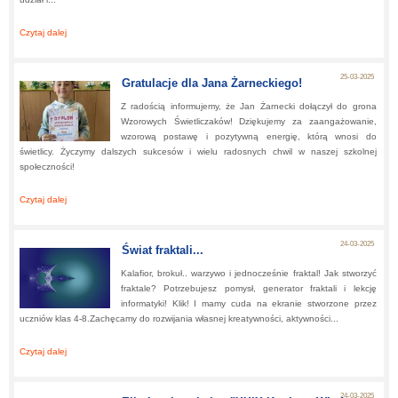
Czytaj dalej
about:
Pani Wiosna oczami dziecka” w świetlicy szkolnej!
25-03-2025
Gratulacje dla Jana Żarneckiego!
Z radością informujemy, że Jan Żarnecki dołączył do grona
Wzorowych Świetliczaków! Dziękujemy za zaangażowanie,
wzorową postawę i pozytywną energię, którą wnosi do
świetlicy. Życzymy dalszych sukcesów i wielu radosnych chwil w naszej szkolnej
społeczności!
Czytaj dalej
about:
Gratulacje dla Jana Żarneckiego!
24-03-2025
Świat fraktali...
Kalafior, brokuł.. warzywo i jednocześnie fraktal! Jak stworzyć
fraktale? Potrzebujesz pomysł, generator fraktali i lekcję
informatyki! Klik! I mamy cuda na ekranie stworzone przez
uczniów klas 4-8.Zachęcamy do rozwijania własnej kreatywności, aktywności...
Czytaj dalej
about:
Świat fraktali...
24-03-2025