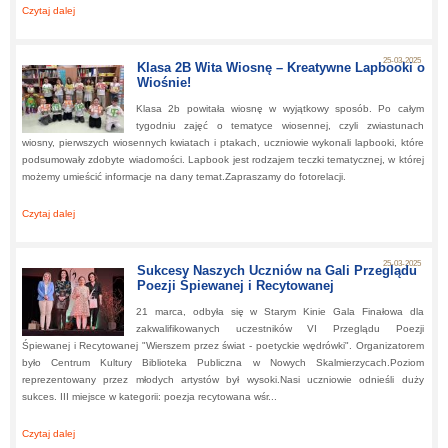
Czytaj dalej
about:
Zaćmienie Słońca – teoria i praktyka!
25-03-2025
Klasa 2B Wita Wiosnę – Kreatywne Lapbooki o
Wiośnie!
Klasa 2b powitała wiosnę w wyjątkowy sposób. Po całym
tygodniu zajęć o tematyce wiosennej, czyli zwiastunach
wiosny, pierwszych wiosennych kwiatach i ptakach, uczniowie wykonali lapbooki, które
podsumowały zdobyte wiadomości. Lapbook jest rodzajem teczki tematycznej, w której
możemy umieścić informacje na dany temat.Zapraszamy do fotorelacji.
Czytaj dalej
about:
Klasa 2B Wita Wiosnę – Kreatywne Lapbooki o Wiośnie!
25-03-2025
Sukcesy Naszych Uczniów na Gali Przeglądu
Poezji Śpiewanej i Recytowanej
21 marca, odbyła się w Starym Kinie Gala Finałowa dla
zakwalifikowanych uczestników VI Przeglądu Poezji
Śpiewanej i Recytowanej "Wierszem przez świat - poetyckie wędrówki". Organizatorem
było Centrum Kultury Biblioteka Publiczna w Nowych Skalmierzycach.Poziom
reprezentowany przez młodych artystów był wysoki.Nasi uczniowie odnieśli duży
sukces. III miejsce w kategorii: poezja recytowana wśr...
Czytaj dalej
about:
Sukcesy Naszych Uczniów na Gali Przeglądu Poezji Śpiewanej i