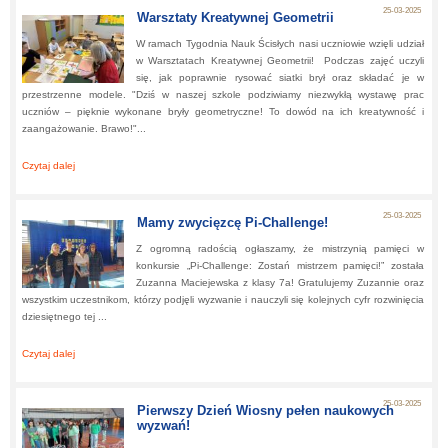
25-03-2025
Warsztaty Kreatywnej Geometrii
W ramach Tygodnia Nauk Ścisłych nasi uczniowie wzięli udział
w Warsztatach Kreatywnej Geometrii! Podczas zajęć uczyli
się, jak poprawnie rysować siatki brył oraz składać je w
przestrzenne modele. "Dziś w naszej szkole podziwiamy niezwykłą wystawę prac
uczniów – pięknie wykonane bryły geometryczne! To dowód na ich kreatywność i
zaangażowanie. Brawo!"...
Czytaj dalej
about:
Warsztaty Kreatywnej Geometrii
25-03-2025
Mamy zwycięzcę Pi-Challenge!
Z ogromną radością ogłaszamy, że mistrzynią pamięci w
konkursie „Pi-Challenge: Zostań mistrzem pamięci!” została
Zuzanna Maciejewska z klasy 7a! Gratulujemy Zuzannie oraz
wszystkim uczestnikom, którzy podjęli wyzwanie i nauczyli się kolejnych cyfr rozwinięcia
dziesiętnego tej ...
Czytaj dalej
about:
Mamy zwycięzcę Pi-Challenge!
25-03-2025
Pierwszy Dzień Wiosny pełen naukowych
wyzwań!