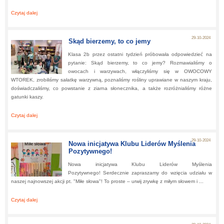
Czytaj dalej
about:
Niezwykła lekcja kleksografii w stylu Akademii Pana Kleksa!
29-10-2024
Skąd bierzemy, to co jemy
Klasa 2b przez ostatni tydzień próbowała odpowiedzieć na
pytanie: Skąd bierzemy, to co jemy? Rozmawialiśmy o
owocach i warzywach, włączyliśmy się w OWOCOWY
WTOREK, zrobiliśmy sałatkę warzywną, poznaliśmy rośliny uprawiane w naszym kraju,
doświadczaliśmy, co powstanie z ziarna słonecznika, a także rozróżnialiśmy różne
gatunki kaszy.
Czytaj dalej
about:
Skąd bierzemy, to co jemy
29-10-2024
Nowa inicjatywa Klubu Liderów Myślenia
Pozytywnego!
Nowa inicjatywa Klubu Liderów Myślenia
Pozytywnego! Serdecznie zapraszamy do wzięcia udziału w
naszej najnowszej akcji pt. "Miłe słowa"! To proste – urwij zrywkę z miłym słowem i ...
Czytaj dalej
about:
Nowa inicjatywa Klubu Liderów Myślenia Pozytywnego!