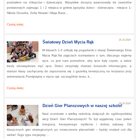
podziałem na chłopców i dziewczęta. Wszystkie drużyny awansowały do zawodów
powiatowych zajmując 1 i 2 miejsca w gminie.Igrzyska dzieci - dziewczęta - miejsce 1-
Nikola Gruszka, Zofia Nowak i Maja Baze...
Czytaj dalej
about:
Mistrzostwa Gminy w Badmintonie Drużynowym
25-10-2024
Światowy Dzień Mycia Rąk
W klasach 1-3 odbyły się pogadanki z okazji Światowego Dnia
Mycia Rąk.Na zajęciach rozmawiano o tym, dlaczego myjemy
ręce, co jest nam potrzebne, aby ręce były czyste, a także
kiedy obowiązkowo myć ręce. Dzieci otrzymały również broszurki informacyjne, a
starsze klasy zachęcamy do zapoznania się z gazetką tematyczną na korytarzu przy
sekretariacie.Pamiętajmy o myciu rąk, szczególnie teraz, k...
Czytaj dalej
about:
Światowy Dzień Mycia Rąk
25-10-2024
Dzień Gier Planszowych w naszej szkole!
Nasi uczniowie z wielką radością dołączyli do ogólnopolskiej
akcji Dzień Gier Planszowych! To był wyjątkowy czas pełen
integracji, kreatywnego myślenia i dobrej zabawy. Od
klasycznych gier strategicznych po nowoczesne planszówki – każdy znalazł coś dla
siebie! Tego typu inicjatywy ...