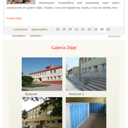
telewizyjnie! Urządziliśmy dziś prawdziwy mam talent..
zapraszamy do galerii zdjęć. Każdy z nas jest wyjątkowy, każdy z nas ma wielką moc!
Czytaj dalej
about:
Mam Talent w klasie 3b
« pierwsza
‹ poprzednia
…
18
19
20
21
22
23
24
25
26
Strony
następna ›
ostatnia »
archiwum
Galeria Zdjęć
Budynek
Budynek 2