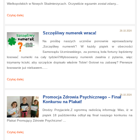
Wielkopolskich w Nowych Skalmierzycach. Oczywiście egzamin został zdany...
Czytaj dalej
about:
Ślubowanie klas pierwszych
28-10-2024
Szczęśliwy numerek wraca!
Na prośbę naszych uczniów ponownie wprowadzamy
„Szczęśliwy numerek”! W każdy piątek w obecności
Samorządu Uczniowskiego, za pomocą koła fortuny będziemy
losować numerki na cały tydzień!Wylosowany numerek zwalnia z pytania, więc
trzymamy kciuki, aby szczęście dopisało właśnie Tobie! Gotowi na zabawę? Pierwsze
losowanie już niebawem......
Czytaj dalej
about:
Szczęśliwy numerek wraca!
28-10-2024
Promocja Zdrowia Psychicznego – Finał
Konkursu na Plakat!
Drodzy Przyjaciele,Z ogromną radością informuję Was, iż w
piątek 18 października odbył się finał naszego konkursu na
Plakat Promujący Zdrowie Psychiczne! ...
Czytaj dalej
about:
Promocja Zdrowia Psychicznego – Finał Konkursu na Plakat!