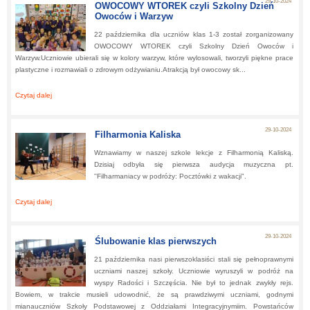
29-10-2024
OWOCOWY WTOREK czyli Szkolny Dzień
Owoców i Warzyw
22 października dla uczniów klas 1-3 został zorganizowany
OWOCOWY WTOREK czyli Szkolny Dzień Owoców i
Warzyw.Uczniowie ubierali się w kolory warzyw, które wylosowali, tworzyli piękne prace
plastyczne i rozmawiali o zdrowym odżywianiu.Atrakcją był owocowy sk...
Czytaj dalej
about:
OWOCOWY WTOREK czyli Szkolny Dzień Owoców i Warzyw
29-10-2024
Filharmonia Kaliska
Wznawiamy w naszej szkole lekcje z Filharmonią Kaliską.
Dzisiaj odbyła się pierwsza audycja muzyczna pt.
''Filharmaniacy w podróży: Pocztówki z wakacji".
Czytaj dalej
about:
Filharmonia Kaliska
29-10-2024
Ślubowanie klas pierwszych
21 października nasi pierwszoklasiści stali się pełnoprawnymi
uczniami naszej szkoły. Uczniowie wyruszyli w podróż na
wyspy Radości i Szczęścia. Nie był to jednak zwykły rejs.
Bowiem, w trakcie musieli udowodnić, że są prawdziwymi uczniami, godnymi
mianauczniów Szkoły Podstawowej z Oddziałami Integracyjnymiim. Powstańców