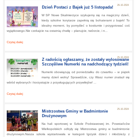
26-10-2024
Dzień Postaci z Bajek już 5 listopada!
W SP Nowe Skalmierzyce szykujemy się na magiczny dzień,
kiedy szkolne korytarze zapełnią się bohaterami z bajek! To
idealny moment, by pomyśleć o kostiumie i przygotować coś
wyjątkowego.Nie czekajcie na ostatnią chwilę – planujcie, twórzcie, i n...
Czytaj dalej
about:
Dzień Postaci z Bajek już 5 listopada!
25-10-2024
Z radością ogłaszamy, że zostały wylosowane
Szczęśliwe Numerki na nadchodzący tydzień!
Numerki obowiązują od poniedziałku do czwartku – w piątek
mamy dzień wolny! Sprawdźcie, czy Wasz numer znalazł się
wśród wybranych i korzystajcie z przysługujących przywilejów! ...
Czytaj dalej
about:
Z radością ogłaszamy, że zostały wylosowane Szczęśliwe Numerki n
nadchodzący tydzień!
25-10-2024
Mistrzostwa Gminy w Badmintonie
Drużynowym
Na hali sportowej w Szkole Podstawowej im. Powstańców
Wielkopolskich odbyły się Mistrzostwa gminy w badmintonie
drużynowym.Nasza szkoła wystartowała w kategorii Igrzysk dzieci i młodzieży z