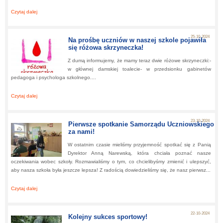
Czytaj dalej
about:
Dzień Gier Planszowych w naszej szkole!
25-10-2024
Na prośbę uczniów w naszej szkole pojawiła
się różowa skrzyneczka!
Z dumą informujemy, że mamy teraz dwie różowe skrzyneczki:-
w głównej damskiej toalecie- w przedsionku gabinetów
pedagoga i psychologa szkolnego....
Czytaj dalej
about:
Na prośbę uczniów w naszej szkole pojawiła się różowa skrzyneczka!
23-10-2024
Pierwsze spotkanie Samorządu Uczniowskiego
za nami!
W ostatnim czasie mieliśmy przyjemność spotkać się z Panią
Dyrektor Anną Narewską, która chciała poznać nasze
oczekiwania wobec szkoły. Rozmawialiśmy o tym, co chcielibyśmy zmienić i ulepszyć,
aby nasza szkoła była jeszcze lepsza! Z radością dowiedzieliśmy się, że nasz pierwsz...
Czytaj dalej
about:
Pierwsze spotkanie Samorządu Uczniowskiego za nami!
22-10-2024
Kolejny sukces sportowy!