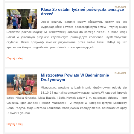
28-10-2024
Klasa 2b ostatni tydzień poświęciła tematyce
drzew!
Dzieci poznały gatunki drzew liściastych, uczyły się jak
wyglądają liście i owoce poszczególnych drzew. Przy tej okazji
uczniowie poznali książkę M. Terlikowskiej „Drzewo do samego nieba”, a także wzięli
udział w jesiennym projekcie czytelniczym promującym codzienne, systematyczne
czytanie. Dzieci opisywały również przyniesione przez siebie liście. Odbył się też
spacer, na którym drugoklasiści poszukiwali drzew spełniających ...
Czytaj dalej
about:
Klasa 2b ostatni tydzień poświęciła tematyce drzew!
28-10-2024
Mistrzostwa Powiatu W Badmintonie
Drużynowym
Mistrzostwa powiatu w badmintonie drużynowym odbyły się
18.10.24 na hali sportowej w naszej szkole.W kategorii Igrzysk
dzieci Nikola Gruszka, Maja Bazela i Zofia Nowak zajęły 1 m, natomiast chłopcy - Igor
Gruszka, Igor Janecki i Miłosz Maciaszek - 2 miejsce.W kategorii Igrzysk Młodzieży
Lena Pacyna, Maja Szereda i Zuzanna Maciejewska zdobyły srebro, natomiast chłopcy
- Oliwier Cybulski, ...
Czytaj dalej
about:
Mistrzostwa Powiatu W Badmintonie Drużynowym