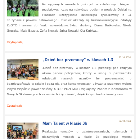
Po wygranych zawodach gminnych w sztafetowych biegach
przełajowych czas na najwyższe podium w powiecie.Dzisiaj na
Piaskach Szczygliczka dziewczęta rywalizowały z 11
drużynami z powiatu ostrowskiego i również okazały się bezkonkurencyjnie. Zdobyły
ZŁOTO i awans do finału województwa.Skład drużyny: Diana Butkovska, Nikola
Gruszka, Maja Bazela, Zofia Nowak, Julita Nowak i Ola Kubica....
Czytaj dalej
about:
Kolejny sukces sportowy!
22-10-2024
„Dzień bez przemocy” w klasach 1-3
„Dzień bez przemocy” w klasach 1-3 przebiegł pod czujnym
okiem panów policjantów, którzy w środę, 2 października
odwiedzili naszych uczniów by porozmawiać o
bezpieczeństwie w szkole i poza nią oraz konsekwencjach używania przemocy wobec
innych.Wspólnie powiedzieliśmy STOP PRZEMOCDziękujemy Panom z Komisariatu w
Nowych Skalmierzycach za uśmiech i życzliwość, dzięki którym trudne tematy zam...
Czytaj dalej
about:
„Dzień bez przemocy” w klasach 1-3
22-10-2024
Mam Talent w klasie 3b
Realizacja tematów o zainteresowaniach, talentach i
niezwykłych mocach w klasie 3b przebiegła wprost