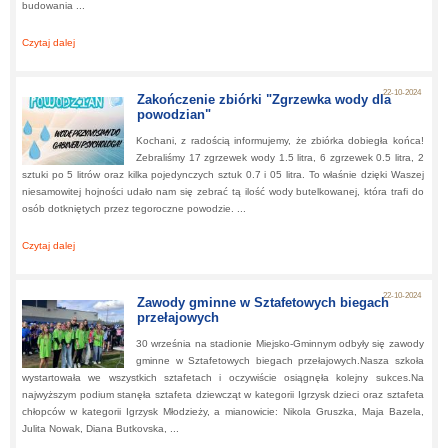
budowania ...
Czytaj dalej
about:
Procedura ciszy - warsztaty w ramach programu Szkoła myśleni
pozytywnego
22-10-2024
Zakończenie zbiórki "Zgrzewka wody dla
powodzian"
Kochani, z radością informujemy, że zbiórka dobiegła końca!
Zebraliśmy 17 zgrzewek wody 1.5 litra, 6 zgrzewek 0.5 litra, 2
sztuki po 5 litrów oraz kilka pojedynczych sztuk 0.7 i 05 litra. To właśnie dzięki Waszej
niesamowitej hojności udało nam się zebrać tą ilość wody butelkowanej, która trafi do
osób dotkniętych przez tegoroczne powodzie. ...
Czytaj dalej
about:
Zakończenie zbiórki "Zgrzewka wody dla powodzian"
22-10-2024
Zawody gminne w Sztafetowych biegach
przełajowych
30 września na stadionie Miejsko-Gminnym odbyły się zawody
gminne w Sztafetowych biegach przełajowych.Nasza szkoła
wystartowała we wszystkich sztafetach i oczywiście osiągnęła kolejny sukces.Na
najwyższym podium stanęła sztafeta dziewcząt w kategorii Igrzysk dzieci oraz sztafeta
chłopców w kategorii Igrzysk Młodzieży, a mianowicie: Nikola Gruszka, Maja Bazela,
Julita Nowak, Diana Butkovska, ...