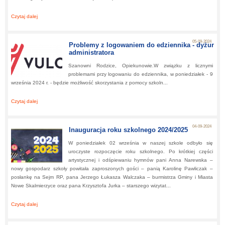
Czytaj dalej
about:
Gościliśmy dyrektorów z powiatu ostrowskiego
05-09-2024
Problemy z logowaniem do edziennika - dyżur
administratora
Szanowni Rodzice, Opiekunowie.W związku z licznymi
problemami przy logowaniu do edziennika, w poniedziałek - 9
września 2024 r. - będzie możliwość skorzystania z pomocy szkoln...
Czytaj dalej
about:
Problemy z logowaniem do edziennika - dyżur administratora
04-09-2024
Inauguracja roku szkolnego 2024/2025
W poniedziałek 02 września w naszej szkole odbyło się
uroczyste rozpoczęcie roku szkolnego. Po krótkiej części
artystycznej i odśpiewaniu hymnów pani Anna Narewska –
nowy gospodarz szkoły powitała zaproszonych gości – panią Karolinę Pawliczak –
posłankę na Sejm RP, pana Jerzego Łukasza Walczaka – burmistrza Gminy i Miasta
Nowe Skalmierzyce oraz pana Krzysztofa Jurka – starszego wizytat...
Czytaj dalej
about:
Inauguracja roku szkolnego 2024/2025