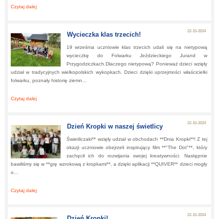
Czytaj dalej
about:
Klasa 2b zamieniła się dzisiaj w naukowców
22-10-2024
Wycieczka klas trzecich!
19 września uczniowie klas trzecich udali się na nietypową
wycieczkę do Folwarku Jeździeckiego Jurand w
Przygodziczkach.Dlaczego nietypową? Ponieważ dzieci wzięły
udział w tradycyjnych wielkopolskich wykopkach. Dzieci dzięki uprzejmości właścicielki
folwarku, poznały historię ziemn...
Czytaj dalej
about:
Wycieczka klas trzecich!
22-10-2024
Dzień Kropki w naszej świetlicy
Świetliczaki** wzięły udział w obchodach **Dnia Kropki**! Z tej
okazji uczniowie obejrzeli inspirujący film **"The Dot"**, który
zachęcił ich do rozwijania swojej kreatywności. Następnie
bawiliśmy się w **grę wzrokową z kropkami**, a dzięki aplikacji **QUIVER** dzieci mogły
o...
Czytaj dalej
about:
Dzień Kropki w naszej świetlicy
22-10-2024
Dzień Kropki!