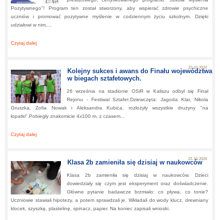
Pozytywnego"! Program ten został stworzony, aby wspierać zdrowie psychiczne
uczniów i promować pozytywne myślenie w codziennym życiu szkolnym. Dzięki
udziałowi w nim,...
Czytaj dalej
about:
Nasza Szkoła Przystępuje do Certyfikowanego Programu "Szkoł
Myślenia Pozytywnego"
22-10-2024
Kolejny sukces i awans do Finału województwa
w biegach sztafetowych.
26 września na stadionie OSiR w Kaliszu odbył się Finał
Rejonu - Festiwal Sztafet.Dziewczęta: Jagoda Klar, Nikola
Gruszka, Zofia Nowak i Aleksandra Kubica, rozłożyły wszystkie drużyny "na
łopatki".Pobiegły znakomicie 4x100 m, z czasem...
Czytaj dalej
about:
Kolejny sukces i awans do Finału województwa w biegach sztafetowych.
22-10-2024
Klasa 2b zamieniła się dzisiaj w naukowców
Klasa 2b zamieniła się dzisiaj w naukowców. Dzieci
dowiedziały się czym jest eksperyment oraz doświadczenie.
Główne pytanie badawcze brzmiało: co pływa, co tonie?
Uczniowie stawiali hipotezy, a potem sprawdzali je. Wkładali do wody klucz, drewniany
klocek, szyszkę, plastelinę, spinacz, papier. Na koniec zapisali wnioski.