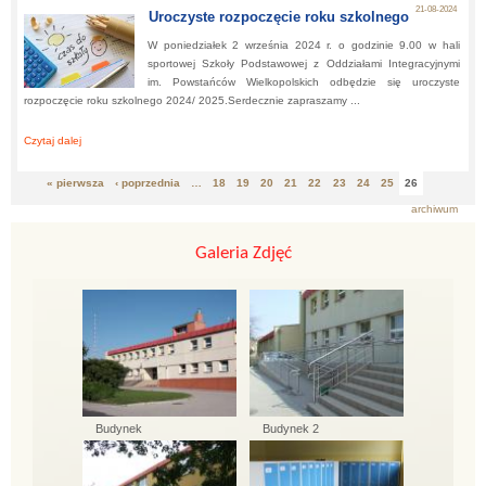
21-08-2024
Uroczyste rozpoczęcie roku szkolnego
W poniedziałek 2 września 2024 r. o godzinie 9.00 w hali
sportowej Szkoły Podstawowej z Oddziałami Integracyjnymi
im. Powstańców Wielkopolskich odbędzie się uroczyste
rozpoczęcie roku szkolnego 2024/ 2025.Serdecznie zapraszamy ...
Czytaj dalej
about:
Uroczyste rozpoczęcie roku szkolnego
« pierwsza
‹ poprzednia
…
18
19
20
21
22
23
24
25
26
Strony
archiwum
Galeria Zdjęć
Budynek
Budynek 2