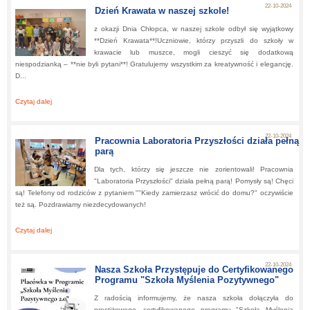
22-10-2024
Dzień Krawata w naszej szkole!
z okazji Dnia Chłopca, w naszej szkole odbył się wyjątkowy
**Dzień Krawata**!Uczniowie, którzy przyszli do szkoły w
krawacie lub muszce, mogli cieszyć się dodatkową
niespodzianką – **nie byli pytani**! Gratulujemy wszystkim za kreatywność i elegancję.
D...
Czytaj dalej
about:
Dzień Krawata w naszej szkole!
22-10-2024
Pracownia Laboratoria Przyszłości działa pełną
parą
Dla tych, którzy się jeszcze nie zorientowali! Pracownia
"Laboratoria Przyszłości" działa pełną parą! Pomysły są! Chęci
są! Telefony od rodziców z pytaniem ""Kiedy zamierzasz wrócić do domu?" oczywiście
też są. Pozdrawiamy niezdecydowanych!
Czytaj dalej
about:
Pracownia Laboratoria Przyszłości działa pełną parą
22-10-2024
Nasza Szkoła Przystępuje do Certyfikowanego
Programu "Szkoła Myślenia Pozytywnego"
Z radością informujemy, że nasza szkoła dołączyła do
prestiżowego, certyfikowanego programu "Szkoła Myślenia