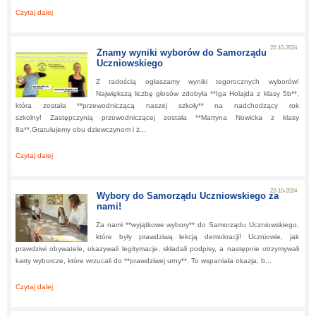
Czytaj dalej
about:
Zawody gminne w Sztafetowych biegach przełajowych
22-10-2024
Znamy wyniki wyborów do Samorządu
Uczniowskiego
Z radością ogłaszamy wyniki tegorocznych wyborów!
Największą liczbę głosów zdobyła **Iga Holajda z klasy 5b**,
która została **przewodniczącą naszej szkoły** na nadchodzący rok
szkolny! Zastępczynią przewodniczącej została **Martyna Nowicka z klasy
8a**.Gratulujemy obu dziewczynom i ż...
Czytaj dalej
about:
Znamy wyniki wyborów do Samorządu Uczniowskiego
22-10-2024
Wybory do Samorządu Uczniowskiego za
nami!
Za nami **wyjątkowe wybory** do Samorządu Uczniowskiego,
które były prawdziwą lekcją demokracji! Uczniowie, jak
prawdziwi obywatele, okazywali legitymacje, składali podpisy, a następnie otrzymywali
karty wyborcze, które wrzucali do **prawdziwej urny**. To wspaniała okazja, b...
Czytaj dalej
about:
Wybory do Samorządu Uczniowskiego za nami!