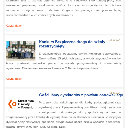
Uczniom”! Jest to dla nas ogromne wyróżnienie i motywacja do dalszej pracy nad
tworzeniem przyjaznego środowiska, w którym każdy uczeń czuje się bezpiecznie i ma
możliwość rozwijania swoich talentów. Program ten pomaga nam jeszcze lepiej
wspierać młodzież w ich codziennych wyzwaniach i...
Czytaj dalej
about:
Nasza szkoła przystąpiła do programu "Szkoła Przyjazna Uczniom"
16-10-2024
Konkurs Bezpieczna droga do szkoły
rozstrzygnięty!
Z przyjemnością ogłaszamy wyniki konkursu plastycznego.
Otrzymaliśmy 15 pięknych prac, a wybór zwycięzców nie był
łatwy, ponieważ wszystkie prace zachwycały pomysłowością i starannością
wykonania. Oto laureaci konkursu:1 miejsce:** Nadia Karpińska, klasa...
Czytaj dalej
about:
Konkurs Bezpieczna droga do szkoły rozstrzygnięty!
13-09-2024
Gościliśmy dyrektorów z powiatu ostrowskiego
Początek roku szkolnego to dla kadry pedagogicznej czas
wytężonej pracy. Z przyjemnością gościliśmy dzisiaj dyrektorów
szkół powiatu ostrowskiego, którzy spotkali się na naradzie
zorganizowanej przez kaliską delegaturę Kuratorium Oświaty w Poznaniu. Z inicjatywy
dyrektor Anny Narewskiej, spotkanie przygotowała nasza szkoła wspólnie z władzami
miasta i gminy w murach CAS Kolejarz. Dzię...