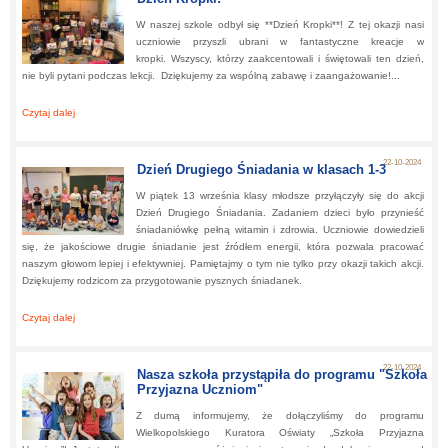
W naszej szkole odbył się **Dzień Kropki**! Z tej okazji nasi
uczniowie przyszli ubrani w fantastyczne kreacje w
kropki. Wszyscy, którzy zaakcentowali i świętowali ten dzień,
nie byli pytani podczas lekcji. Dziękujemy za wspólną zabawę i zaangażowanie!...
Czytaj dalej
about:
Dzień Kropki!
22-10-2024
Dzień Drugiego Śniadania w klasach 1-3
W piątek 13 września klasy młodsze przyłączyły się do akcji
Dzień Drugiego Śniadania. Zadaniem dzieci było przynieść
śniadaniówkę pełną witamin i zdrowia. Uczniowie dowiedzieli
się, że jakościowe drugie śniadanie jest źródłem energii, która pozwala pracować
naszym głowom lepiej i efektywniej. Pamiętajmy o tym nie tylko przy okazji takich akcji.
Dziękujemy rodzicom za przygotowanie pysznych śniadanek.
Czytaj dalej
about:
Dzień Drugiego Śniadania w klasach 1-3
22-10-2024
Nasza szkoła przystąpiła do programu "Szkoła
Przyjazna Uczniom"
Z dumą informujemy, że dołączyliśmy do programu
Wielkopolskiego Kuratora Oświaty „Szkoła Przyjazna